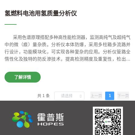
氢燃料电池用氢质量分析仪
采用色谱原理搭配多种高性能检测器，监测高纯气及超纯气
中的微（痕）量杂质。分析仪本体防爆，采用多柱箱多流路并
行设计，功能模块化，可实现各种复杂的应用。分析仪管路全
惰性化及独特的防反渗技术，提高检测精度及重复性，检出限
可达到ppb级。
了解详情
共 1 条
上一页
1
下一页