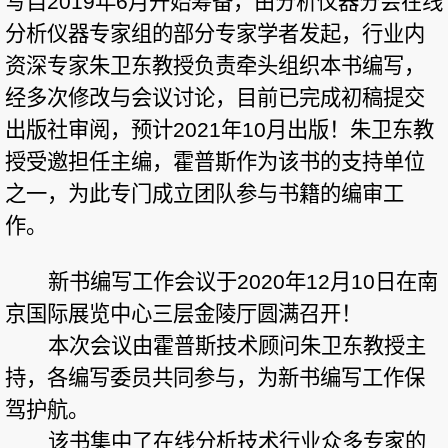
写自
2019
年
6
月开始筹备，由分析仪器分会在线
分析仪器专家组的部分专家学者发起，行业内
资深专家朱卫东教授负责牵头组织本书编写，
经多次修改与会议讨论，目前已完成初稿提交
出版社审阅，预计
2021
年
10
月出版！朱卫东教
授受邀担任主编，霍普斯作为该书的支持单位
之一，为此专门成立团队参与书籍的编审工
作。
新书编写工作会议于
2020
年
12
月
10
日在南
京国际展览中心三层金陵厅圆满召开！
本次会议由霍普斯技术顾问朱卫东教授主
持，各编写委员共同参与，为新书编写工作保
驾护航。
该书集中了在线分析技术行业众多专家的